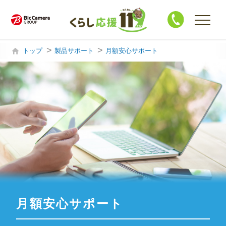
トップ
製品サポート
月額安心サポート
購入・買替相談
製品サポート
ハウスクリーニング
修 理
買 取
月額安心サポート