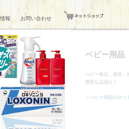
情報
お問い合わせ
ベビー用品
べビー食品、寝具、
豊富な品揃え！
＞ベビー用品のネッ