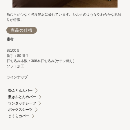
糸むらが少なく強度光沢に優れています。シルクのようなやわらかな肌触
りが特徴。
商品の仕様
素材
綿100％
番手：80 番手
打ち込み本数：308本打ち込み(サテン織り)
ソフト加工
ラインナップ
掛ふとんカバー
敷きふとんカバー
ワンタッチシーツ
ボックスシーツ
まくらカバー