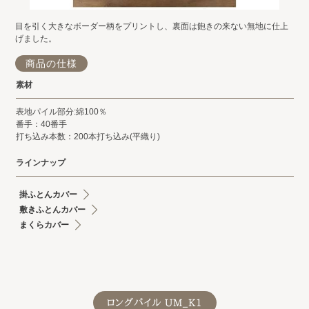
目を引く大きなボーダー柄をプリントし、裏面は飽きの来ない無地に仕上
げました。
商品の仕様
素材
表地パイル部分:綿100％
番手：40番手
打ち込み本数：200本打ち込み(平織り)
ラインナップ
掛ふとんカバー
敷きふとんカバー
まくらカバー
ロングパイル UM_K1