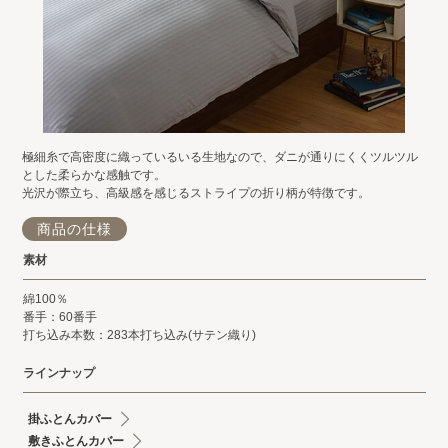
極細糸で高密度に織っているいる生地なので、ダニが通りにくくツルツル
とした柔らかな感触です。
光沢が際立ち、高級感を感じるストライプの折り柄が特徴です。
商品の仕様
素材
綿100％
番手：60番手
打ち込み本数：283本打ち込み(サテン織り)
ラインナップ
掛ふとんカバー
敷きふとんカバー