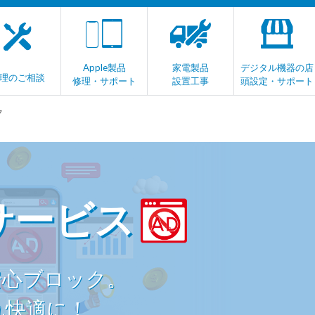
Apple製品
家電製品
デジタル機器の店
(current)
理のご相談
修理・サポート
設置工事
頭設定・サポート
ク
サービス
安心ブロック。
れ快適に！