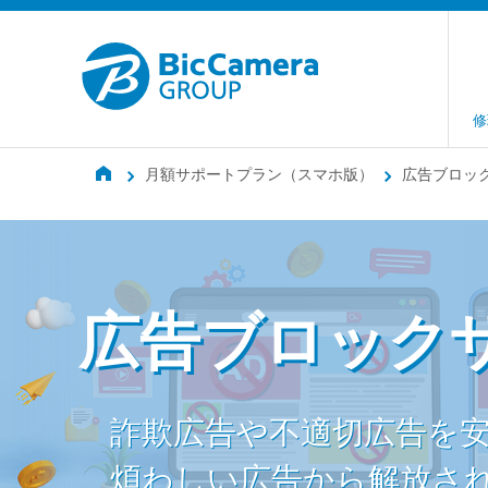
修
月額サポートプラン（スマホ版）
広告ブロッ
広告ブロック
詐欺広告や不適切広告を
煩わしい広告から解放さ