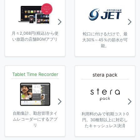
arrow_forward_ios
arrow_forward_ios
月々2,068円(税込)から使
蛇口に付けるだけで、最
い放題の店舗BGMアプリ
大30%～45％の節水が可
能。
Tablet Time Recorder
stera pack
arrow_forward_ios
arrow_forward_ios
自動集計、勤怠管理タイ
利用料のみで初期コスト0
ムレコーダーにするアプ
円。30種類以上に対応し
リ
たキャッシュレス決済