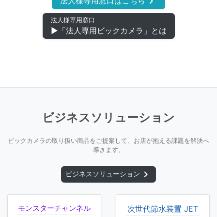
keyboard_arrow_right
法人様専用窓口はこちら
法人様専用窓口
▶「法人専用ビックカメラ」とは
ビジネスソリューション
ビックカメラの取り扱い商品をご提案して、お店が抱える課題を解決へ
導きます。
chevron_right
ビジネスソリューション
モンスターチャンネル
次世代節水装置 JET