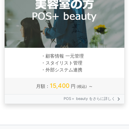
・顧客情報 一元管理
・スタイリスト管理
・外部システム連携
15,400
月額：
円
～
(税込)
keyboard_arrow_right
POS＋ beauty をさらに詳しく