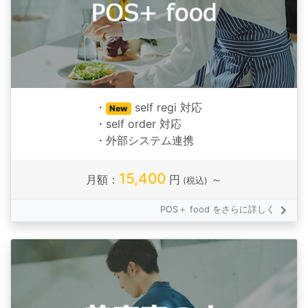
・
self regi 対応
New
・self order 対応
・外部システム連携
15,400
月額：
円
～
(税込)
keyboard_arrow_right
POS＋ food をさらに詳しく