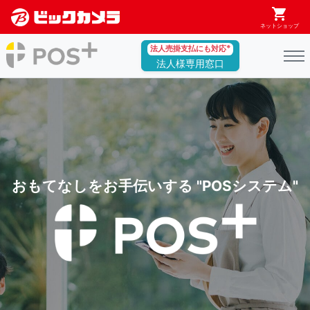
shopping_cart
(current)
ネットショップ
※
法人売掛支払にも対応
法人様専用窓口
お
も
て
な
し
を
お
手
伝
い
す
る
"
P
O
S
シ
ス
テ
ム
"