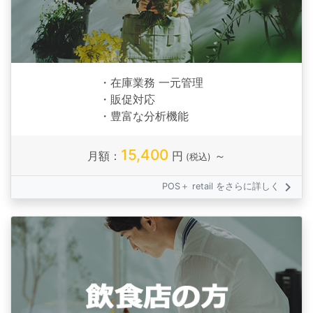
・在庫業務 一元管理
・販促対応
・豊富な分析機能
15,400
月額：
円
～
(税込)
keyboard_arrow_right
POS＋ retail をさらに詳しく