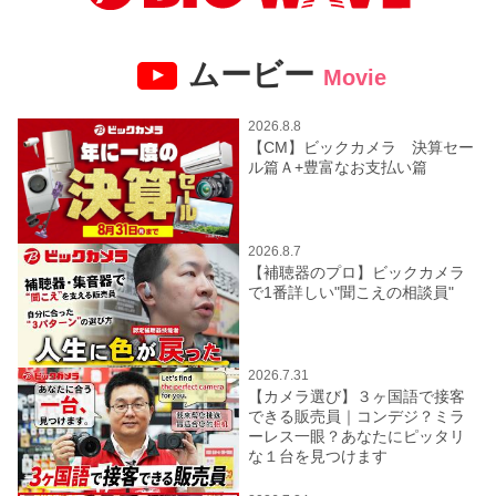
ムービー
Movie
2026.8.8
【CM】ビックカメラ 決算セー
ル篇Ａ+豊富なお支払い篇
2026.8.7
【補聴器のプロ】ビックカメラ
で1番詳しい"聞こえの相談員"
2026.7.31
【カメラ選び】３ヶ国語で接客
できる販売員｜コンデジ？ミラ
ーレス一眼？あなたにピッタリ
な１台を見つけます