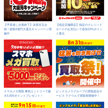
【予算達し次第終了】決算目玉企
【指定店舗限定】指定のクレジット
画！総額3億円大還元キャンぺージ実
カードのお支払いで追加10%ポイン
施中
ト還元
スマホメガ買取 事前エントリーで最
ビックカメラグループの買取総合サ
大5,000ポイントプレゼント！
ービス ラクウルで買取祭開催中！