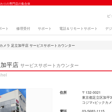
だわりの専門店の集合体
ビ
ポート
修理受付
サポート
電話＆リモートサポート
デジ
カメラ 足立加平店 サービスサポートカウンター
立加平店
サービスサポートカウンター
ahei
住所
〒132-0021
東京都足立区加平3-
コジマ×ビックカメ
電話
03-5682-1115