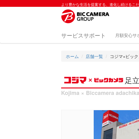
より豊かな生活を提案する、進化し続けるこ
サービスサポート
月額安心サ
ホーム
店舗一覧
コジマ×ビック
足
Kojima × Biccamera adachik