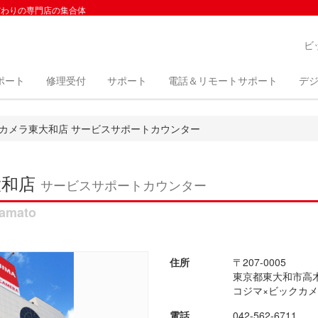
だわりの専門店の集合体
ビ
ポート
修理受付
サポート
電話＆リモートサポート
デジ
カメラ東大和店 サービスサポートカウンター
大和店
サービスサポートカウンター
yamato
住所
〒207-0005
東京都東大和市高木3
コジマ×ビックカメ
電話
042-562-6711