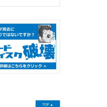
TOP ▲