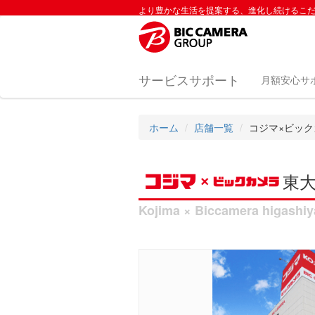
より豊かな生活を提案する、進化し続けるこ
サービスサポート
月額安心サ
ホーム
店舗一覧
コジマ×ビック
東
Kojima × Biccamera higashi