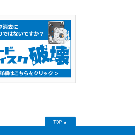
TOP ▲