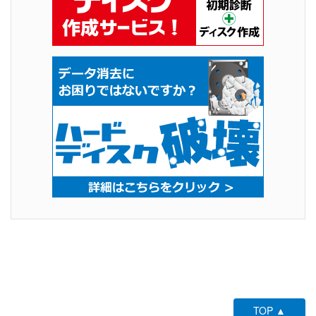
TOP ▲