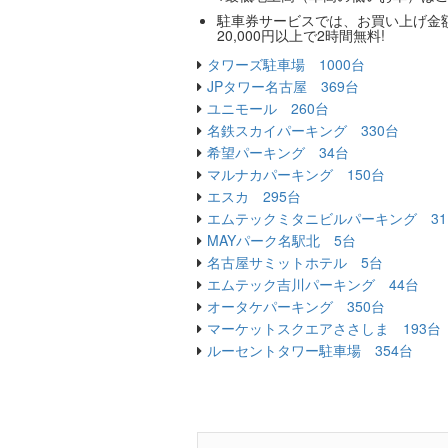
駐車券サービスでは、お買い上げ金額が
20,000円以上で2時間無料!
タワーズ駐車場 1000台
JPタワー名古屋 369台
ユニモール 260台
名鉄スカイパーキング 330台
希望パーキング 34台
マルナカパーキング 150台
エスカ 295台
エムテックミタニビルパーキング 31
MAYパーク名駅北 5台
名古屋サミットホテル 5台
エムテック吉川パーキング 44台
オータケパーキング 350台
マーケットスクエアささしま 193台
ルーセントタワー駐車場 354台