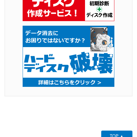
TOP ▲