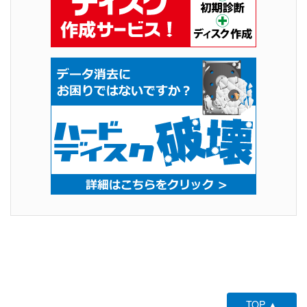
TOP ▲