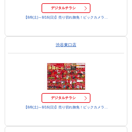
【8/8(土)～8/16(日)】売り切れ御免！ビックカメラ…
東
渋谷東口店
【8/8(土)～8/16(日)】売り切れ御免！ビックカメラ…
東