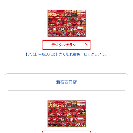
【8/8(土)～8/16(日)】売り切れ御免！ビックカメラ…
東
新宿西口店