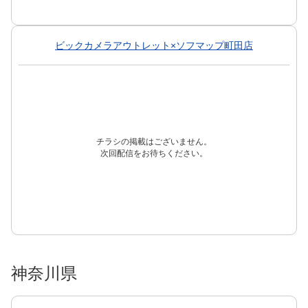
ビックカメラアウトレット×ソフマップ町田店
チラシの掲載はございません。
次回配信をお待ちください。
神奈川県