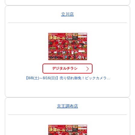
立川店
【8/8(土)～8/16(日)】売り切れ御免！ビックカメラ…
東
京王調布店