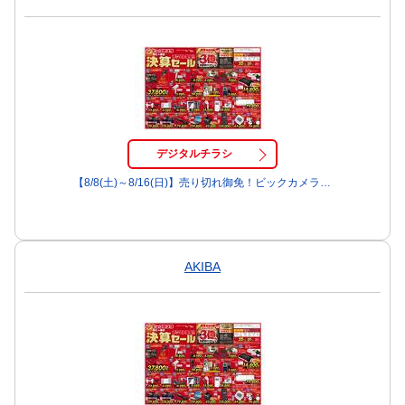
【8/8(土)～8/16(日)】売り切れ御免！ビックカメラ…
東
AKIBA