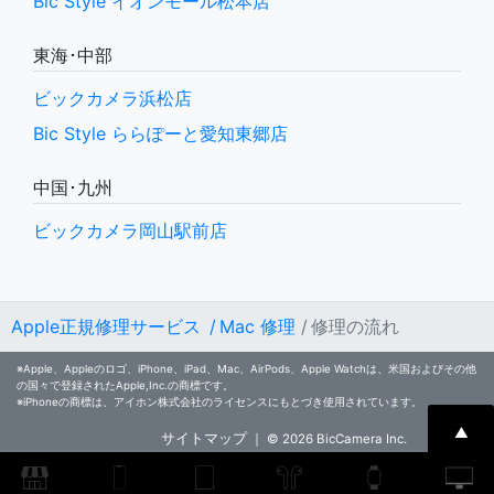
Bic Style イオンモール松本店
東海･中部
ビックカメラ浜松店
Bic Style ららぽーと愛知東郷店
中国･九州
ビックカメラ岡山駅前店
Apple正規修理サービス
/ Mac 修理
/ 修理の流れ
※Apple、Appleのロゴ、iPhone、iPad、Mac、AirPods、Apple Watchは、米国およびその他
の国々で登録されたApple,Inc.の商標です。
※iPhoneの商標は、アイホン株式会社のライセンスにもとづき使用されています。
▲
サイトマップ
｜ ©
2026 BicCamera Inc.