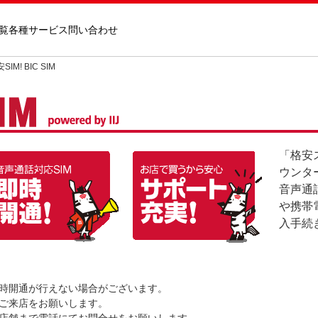
覧
各種サービス
問い合わせ
M! BIC SIM
「格安
ウンタ
音声通話
や携帯
入手続
時開通が行えない場合がございます。
ご来店をお願いします。