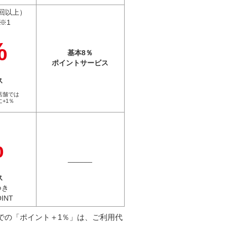
3回以上）
※1
%
基本8％
ポイント
サービス
ス
店舗では
+1％
%
______
ス
つき
OINT
での「ポイント＋1％」は、ご利用代