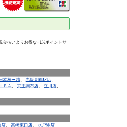
。
現金払いよりお得な+1%ポイントサ
日本橋三越
、
赤坂見附駅店
、
ＩＢＡ
、
京王調布店
、
立川店
、
前店
、
高崎東口店
、
水戸駅店