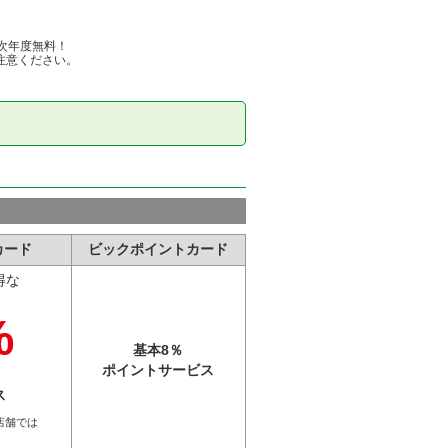
次年度無料！
注意ください。
カード
ビックポイントカード
得な
%
基本8％
ポイント
サービス
ス
店舗では