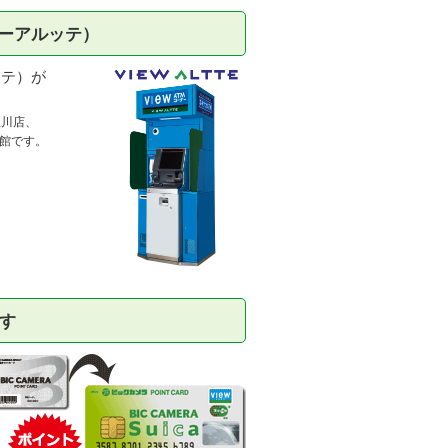
ューアルッテ）
ッテ）が
立川店、
号館です。
す