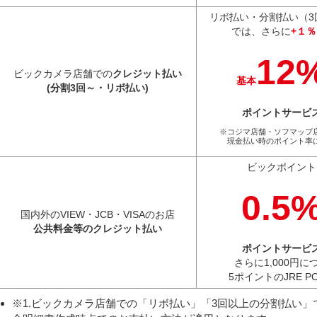
リボ払い・
分割払い
（
では、さらに
+１％
12
ビックカメラ
店舗での
クレジット払い
基本
(分割3回～・
リボ払い)
ポイント
サービ
※コジマ店舗・
ソフマップ
現金払い時の
ポイント率に
ビック
ポイント
0.5
国内外のVIEW・JCB・VISAの
お店
公共料金等のクレジット払い
ポイント
サービ
さらに
1,000円に
5ポイントの
JRE P
※1.ビックカメラ店舗での「リボ払い」「3回以上の分割払い」