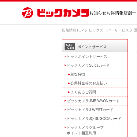
お知らせ
お得情報
店舗一
店舗情報TOP
ビックスーパーサービス
選
ポイントサービス
ビックポイントサービス
ビックカメラSuicaカード
主な特徴
公共料金等のお支払い
よくあるご質問
ビックカメラJMB WAONカード
ビックカメラJ-WESTカード
ビックカメラJQ SUGOCAカード
ビックカメラグループ
ポイント相互利用