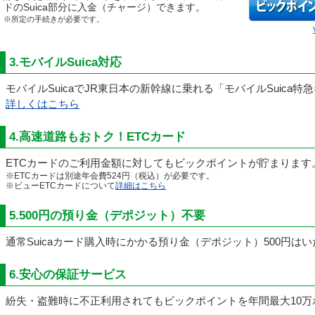
ドのSuica部分に入金（チャージ）できます。
※所定の手続きが必要です。
3.モバイルSuica対応
モバイルSuicaでJR東日本の新幹線に乗れる「モバイルSuica
詳しくはこちら
4.高速道路もおトク！ETCカード
ETCカードのご利用金額に対してもビックポイントが貯まります
※ETCカードは別途年会費524円（税込）が必要です。
※ビューETCカードについて
詳細はこちら
5.500円の預り金（デポジット）不要
通常Suicaカード購入時にかかる預り金（デポジット）500円は
6.安心の保証サービス
紛失・盗難時に不正利用されてもビックポイントを年間最大10万