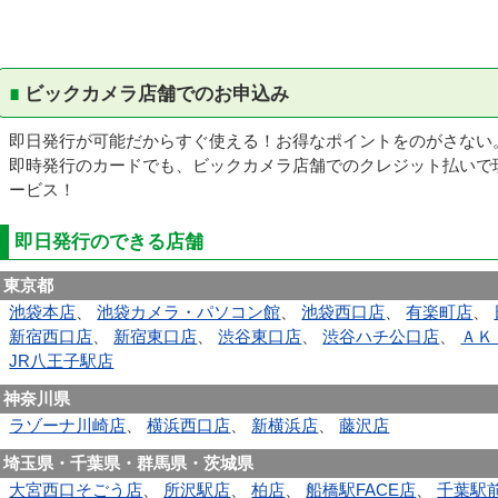
ビックカメラ店舗でのお申込み
即日発行が可能だからすぐ使える！お得なポイントをのがさない
即時発行のカードでも、ビックカメラ店舗でのクレジット払いで
ービス！
即日発行のできる店舗
東京都
池袋本店
、
池袋カメラ・パソコン館
、
池袋西口店
、
有楽町店
、
新宿西口店
、
新宿東口店
、
渋谷東口店
、
渋谷ハチ公口店
、
ＡＫ
JR八王子駅店
神奈川県
ラゾーナ川崎店
、
横浜西口店
、
新横浜店
、
藤沢店
埼玉県・千葉県・群馬県・茨城県
大宮西口そごう店
、
所沢駅店
、
柏店
、
船橋駅FACE店
、
千葉駅