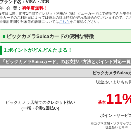
ブランド名：VISA・JCB
年 会 費：
初年度無料！
2年目以降、前年1年間でクレジット利用が（株）ビューカードにて確認できた場合
※カードのご利用日によっては売上の計上時期が遅れる場合がございますので、ご
※集計期間や対象等の詳細については
こちら
をご確認ください。
ビックカメラSuicaカードの便利な特徴
1.ポイントがどんどんたまる！
「ビックカメラSuicaカード」のお支払い方法とポイント対応一覧
ビックカメラSuica
現金払いよりも
お
11
ビックカメラ
店舗での
クレジット払い
基本
(一括・分割
2回払い)
ポイント
サービ
※コジマ店舗・
ソフマップ
現金払いと同率