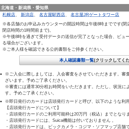
北海道・新潟県・愛知県
札幌店
、
新潟店
、
名古屋駅西店
、
名古屋JRゲートタワー店
※各店舗のお申込みカウンターの開設時間は午後8時までです(閉
閉店時間の1時間前まで)。
※午後8時を過ぎて受付データの送信が完了となった場合、ビュ
る場合がございます。
※ご本人様を確認できる公的書類をご持参ください。
本人確認書類一覧
(クリックしてくだ
※ご入会に際しましては、入会審査をさせていただきます。審
ざいます。予めご了承ください。
※審査には通常30分程お時間をいただきます。ただし、状況に
す。予めご了承ください。
※即日発行のカードは店頭発行カードと呼び、以下のような利
【店頭発行カードについて】
・店頭発行カードのご利用可能枠は20万円（税込）までとなり
・店頭発行カードには、Suica機能は付いておりません 。
・店頭発行カードは、ビックカメラ・コジマ・ソフマップ店舗