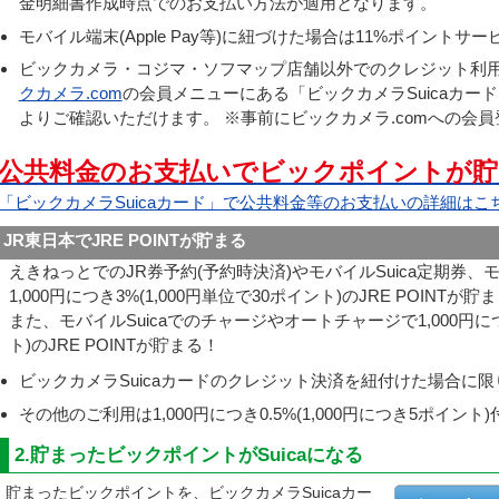
金明細書作成時点でのお支払い方法が適用となります。
モバイル端末(Apple Pay等)に紐づけた場合は11%ポイント
ビックカメラ・コジマ・ソフマップ店舗以外でのクレジット利
クカメラ.com
の会員メニューにある「ビックカメラSuicaカー
よりご確認いただけます。 ※事前にビックカメラ.comへの会
公共料金のお支払いでビックポイントが貯
「ビックカメラSuicaカード」で公共料金等のお支払いの詳細はこ
JR東日本でJRE POINTが貯まる
えきねっとでのJR券予約(予約時決済)やモバイルSuica定期券、
1,000円につき3%(1,000円単位で30ポイント)のJRE POINTが貯
また、モバイルSuicaでのチャージやオートチャージで1,000円につき
ト)のJRE POINTが貯まる！
ビックカメラSuicaカードのクレジット決済を紐付けた場合に限
その他のご利用は1,000円につき0.5%(1,000円につき5ポイン
2.貯まったビックポイントがSuicaになる
貯まったビックポイントを、ビックカメラSuicaカー