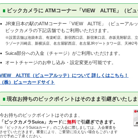
ビックカメラに ATMコーナー「VIEW ALTTE」（ビ
JR東日本の駅のATMコーナー「VIEW ALTTE」（ビューアル
ビックカメラの下記店舗でもご利用いただけます。
※設置店舗は池袋本店、有楽町店、新宿西口店、新宿東口店、赤坂見附駅店、
ラゾーナ川崎店、新横浜店、名古屋駅西店、名古屋JRゲートタワー店、天神2
Suica部分への入金（チャージ）がご利用いただけます。
オートチャージのお申し込み・設定変更が可能です。
VIEW ALTTE（ビューアルッテ）について 詳しくはこちら！
（株）ビューカードサイト
現在お持ちのビックポイントはそのまま引継ぎいたしま
今お持ちのビックポイントはそのまま、
「ビックカメラSuica」カード
に
無料
で
引継ぎできます。
※「ビックカメラSuicaカード」のご入会に際しましては、入会審査を
させていただきます。審査により、ご要望に沿えない場合もございます
ので予めご了承ください。