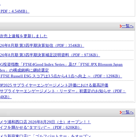
）
F：4.54MB）
一覧へ
次売上速報を更新しました
026年8月期 第3四半期決算短信（PDF：354KB）
026年8月期 第3四半期決算補足説明資料（PDF：973KB）
SG投資指数「FTSE4Good Index Series」及び「FTSE JPX Blossom Japan
ndex」の構成銘柄に継続選定
 FTSE Russell ESG スコアは3.5点から4.1点へ向上 ～（PDF：129KB）
DP2025 サプライヤーエンゲージメント評価における最高評価
サプライヤーエンゲージメント・リーダー」初選定のお知らせ（PDF：
24KB）
一覧へ
メラ浦和西口店 2026年8月29日（土）オープン！！
イフを輝かせる“タマリバ”～（PDF：620KB）
メラ新宿東口店に「ゴルフパートナー」をオープン