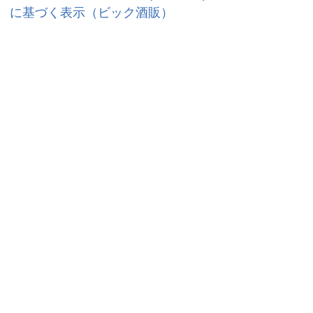
に基づく表示（ビック酒販）
企業方針・宣言
ビックカメラ企業行動憲章
ビックカメラ製品安全自主行動指針
サスティナビリティ方針
カスタマーハラスメントに対する基
本方針
企業サイト