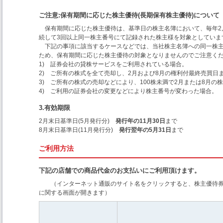
ご注意:保有期間に応じた株主優待(長期保有株主優待)について
保有期間に応じた株主優待は、基準日の株主名簿において、毎年2
続して3回以上同一株主番号にて記録された株主様を対象としていま
下記の事項に該当するケースなどでは、当社株主名簿への同一株
ため、保有期間に応じた株主優待の対象となりませんのでご注意く
1) 証券会社の貸株サービスをご利用されている場合。
2) ご所有の株式を全て売却し、2月および8月の権利付最終売買日
3) ご所有の株式の売却などにより、100株未満で2月または8月の
4) ご利用の証券会社の変更などにより株主番号が変わった場合。
3.有効期限
2月末日基準日(5月発行分)
発行年の11月30日
まで
8月末日基準日(11月発行分)
発行翌年の5月31日
まで
ご利用方法
下記の店舗での商品代金のお支払いにご利用頂けます。
（インターネット通販のサイト名をクリックすると、株主優待
に関する画面が開きます）