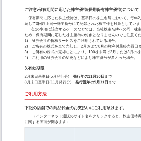
ご注意:保有期間に応じた株主優待(長期保有株主優待)について
保有期間に応じた株主優待は、基準日の株主名簿において、毎年2
続して3回以上同一株主番号にて記録された株主様を対象としていま
下記の事項に該当するケースなどでは、当社株主名簿への同一株
ため、保有期間に応じた株主優待の対象となりませんのでご注意く
1) 証券会社の貸株サービスをご利用されている場合。
2) ご所有の株式を全て売却し、2月および8月の権利付最終売買日
3) ご所有の株式の売却などにより、100株未満で2月または8月の
4) ご利用の証券会社の変更などにより株主番号が変わった場合。
3.有効期限
2月末日基準日(5月発行分)
発行年の11月30日
まで
8月末日基準日(11月発行分)
発行翌年の5月31日
まで
ご利用方法
下記の店舗での商品代金のお支払いにご利用頂けます。
（インターネット通販のサイト名をクリックすると、株主優待
に関する画面が開きます）