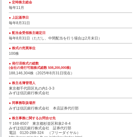
定時株主総会
毎年11月
上記基準日
毎年8月31日
配当金受領株主確定日
毎年8月31日（ただし、中間配当を行う場合は2月末日）
株式の売買単位
100株
発行済株式の総数
(会社の発行可能株式総数 508,200,000株)
188,146,304株（2025年8月31日現在）
株主名簿管理人
東京都千代田区丸の内1-3-3
みずほ信託銀行株式会社
同事務取扱場所
みずほ信託銀行株式会社 本店証券代行部
株主事務に関するお問合せ先
〒168-8507 東京都杉並区和泉2-8-4
みずほ信託銀行株式会社 証券代行部
電話 0120-288-324 （フリーダイヤル）