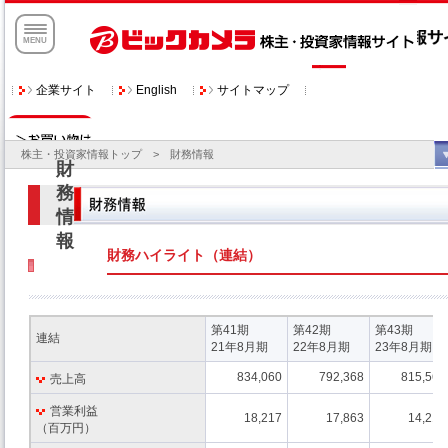
企業サイト
サイトマップ
English
株主・投資家情報トップ
> 財務情報
財務ハイライト（連結）
第41期
第42期
第43期
連結
21年8月期
22年8月期
23年8月期
834,060
792,368
815,560
売上高
営業利益
18,217
17,863
14,215
（百万円）