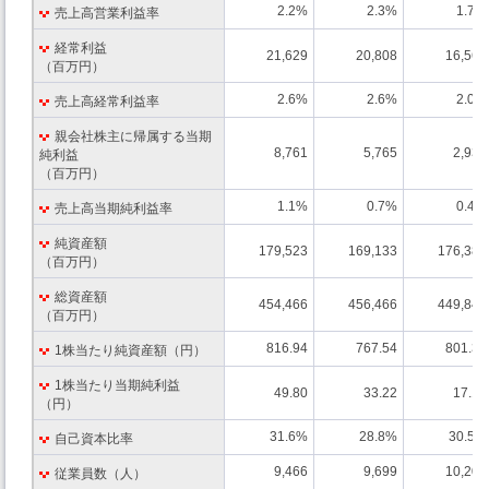
2.2%
2.3%
1.7%
売上高営業利益率
経常利益
21,629
20,808
16,566
（百万円）
2.6%
2.6%
2.0%
売上高経常利益率
親会社株主に帰属する当期
8,761
5,765
2,936
純利益
（百万円）
1.1%
0.7%
0.4%
売上高当期純利益率
純資産額
179,523
169,133
176,383
（百万円）
総資産額
454,466
456,466
449,840
（百万円）
816.94
767.54
801.38
1株当たり純資産額（円）
1株当たり当期純利益
49.80
33.22
17.16
（円）
31.6%
28.8%
30.5%
自己資本比率
9,466
9,699
10,200
従業員数（人）