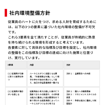
社内環境整備方針
従業員のハートに火をつけ、求める人財を育成するために
は、以下の3つの要素に基づいた社内環境の整備が不可欠
です。
これら3要素を全て満たすことが、従業員が持続的に熱意
を持ち続けられる環境を形成すると考えています。
各要素に対して具体的な指標及び目標を設定し、社内環境
の整備をこの指標及び目標の達成に向けた施策と位置づ
け、実行しています。
3要素
内容
方針
(１) 従業員が仕事
ハートに火がつく前提となる要
方針１： 企業理念への共感
に誇りと情熱を持
素。『お客様喜ばせ業』として相
つ
手の幸せが自分の喜びとして捉
え、自己の存在意義実感へ繋げる
(２) 従業員が働き
従業員自ら考え行動した事がどう
方針２： 個人への権限委譲
がいを感じる
貢献できたかの実感や、その多様
方針３： マネジメントスタイルの
な能力に着目した能力開発を行う
変更
事で得られる成長実感によってハ
方針４： 多様な能力に着目した制
ートに火がつくものと考える
度設計