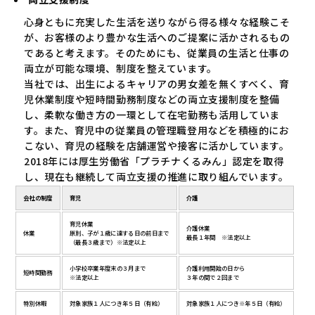
心身ともに充実した生活を送りながら得る様々な経験こそ
が、お客様のより豊かな生活へのご提案に活かされるもの
であると考えます。そのためにも、従業員の生活と仕事の
両立が可能な環境、制度を整えています。
当社では、出生によるキャリアの男女差を無くすべく、育
児休業制度や短時間勤務制度などの両立支援制度を整備
し、柔軟な働き方の一環として在宅勤務も活用していま
す。また、育児中の従業員の管理職登用などを積極的にお
こない、育児の経験を店舗運営や接客に活かしています。
2018年には厚生労働省「プラチナくるみん」認定を取得
し、現在も継続して両立支援の推進に取り組んでいます。
会社の制度
育児
介護
育児休業
介護休業
休業
原則、子が１歳に達する日の前日まで
最長１年間 ※法定以上
（最長３歳まで）※法定以上
小学校卒業年度末の３月まで
介護利用開始の日から
短時間勤務
※法定以上
３年の間で２回まで
特別休暇
対象家族１人につき年５日（有給）
対象家族１人につき※年５日（有給）