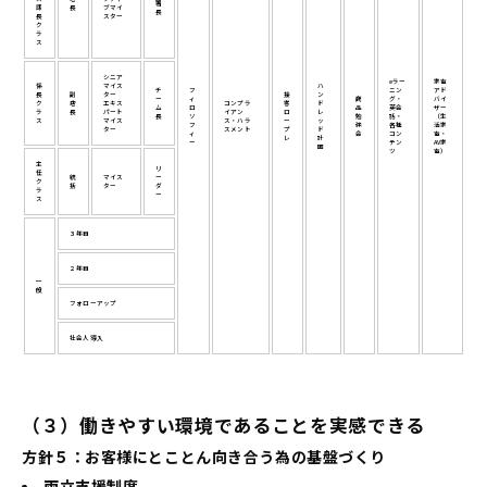
署
課
長
ブマイ
長
長
スター
ク
ラ
ス
シニア
eラー
家電
係
マイス
ハ
チ
フ
ニン
アド
長
副
ター
接
ン
ー
ィ
商
グ・
バイ
ク
店
エキス
コンプラ
客
ド
ム
ロ
品
英会
ザー
ラ
長
パート
イアン
ロ
レ
長
ソ
勉
話・
（生
ス
マイス
ス・ハラ
ー
ッ
フ
強
各種
活家
ター
スメント
プ
ド
ィ
会
コン
電・
レ
計
ー
テン
AV家
画
ツ
電）
主
リ
任
統
マイス
ー
ク
括
ター
ダ
ラ
ー
ス
３年目
２年目
一
般
フォローアップ
社会人導入
（３）働きやすい環境であることを実感できる
方針５：お客様にとことん向き合う為の基盤づくり
両立支援制度