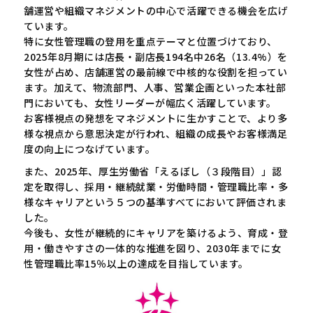
舗運営や組織マネジメントの中心で活躍できる機会を広げ
ています。
特に女性管理職の登用を重点テーマと位置づけており、
2025年8月期には店長・副店長194名中26名（13.4%）を
女性が占め、店舗運営の最前線で中核的な役割を担ってい
ます。加えて、物流部門、人事、営業企画といった本社部
門においても、女性リーダーが幅広く活躍しています。
お客様視点の発想をマネジメントに生かすことで、より多
様な視点から意思決定が行われ、組織の成長やお客様満足
度の向上につなげています。
また、2025年、厚生労働省「えるぼし（３段階目）」認
定を取得し、採用・継続就業・労働時間・管理職比率・多
様なキャリアという５つの基準すべてにおいて評価されま
した。
今後も、女性が継続的にキャリアを築けるよう、育成・登
用・働きやすさの一体的な推進を図り、2030年までに女
性管理職比率15％以上の達成を目指しています。