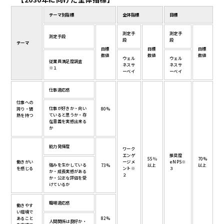
テーマ別指標
全体指標
目標
測定手
測定手
測定手段
段
段
テーマ
目標
目標
目標
数値
数値
数値
ウェル
ウェル
従業員満足度調査
ネスサ
ネスサ
※１
ーベイ
ーベイ
仕事適応感
仕事への
仕事が好きか・向い
誇り・情
80%
ていると思うか・存
熱を持つ
在意義を実感出来る
か
能力発揮度
ワーク
エンゲ
推奨度
55％
70%
働きがい
ージメ
eNPS※
強みを生かしている
73%
以上
以上
を感じる
ント※
３
か・成長実感がある
２
か・公正な評価を受
けているか
職場適応感
働きやす
い環境で
あること
82%
人間関係は良好か・