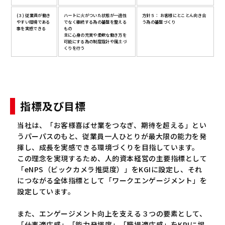
(３) 従業員が働き
ハートに火がついた状態が一過性
方針５： お客様にとことん向き合
やすい環境である
でなく継続する為の基盤を整える
う為の基盤づくり
事を実感できる
もの
主に心身の充実や柔軟な働き方を
可能にする為の制度設計や風土づ
くりを行う
指標及び目標
当社は、「お客様喜ばせ業をつなぎ、期待を超える」とい
うパーパスのもと、従業員一人ひとりが最大限の能力を発
揮し、成長を実感できる環境づくりを目指しています。
この理念を実現するため、人的資本経営の主要指標として
「eNPS（ビックカメラ推奨度）」をKGIに設定し、それ
につながる全体指標として「ワークエンゲージメント」を
設定しています。
また、エンゲージメント向上を支える３つの要素として、
「仕事適応感」「能力発揮度」「職場適応感」をKPIに掲