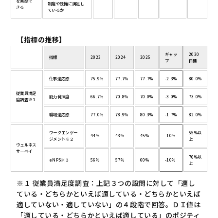
を実感で
制度や設備に満足し
きる
ているか
【指標の推移】
ギャッ
2030
指標
2023
2024
2025
プ
目標
仕事適応感
75.9%
77.7%
77.7%
-2.3%
80.0%
従業員満足
能力発揮度
66.7%
70.8%
70.0%
-3.0%
73.0%
度調査※１
職場適応感
77.0%
78.9%
80.3%
-1.7%
82.0%
ワークエンゲー
55%以
44%
43%
45%
-10%
ジメント※２
上
ウェルネス
サーベイ
70%以
eNPS※３
56%
57%
60%
-10%
上
※１ 従業員満足度調査：上記３つの設問に対して「適し
ている・どちらかといえば適している・どちらかといえば
適していない・適していない」の４段階で回答。ＤＩ値は
「適している・どちらかといえば適している」のポジティ