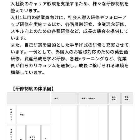
入社後のキャリア形成を支援するため、様々な研修制度を
整えています。
入社1年目の従業員向けに、社会人導入研修やフォローア
ップ研修を実施するほか、各階層別研修、企業理念研修、
スキル向上のための各種研修など、成長の機会を提供して
います。
また、自己研鑽を目的とした手挙げ式の研修も充実させて
います。一例として、外国人のお客様対応のための英会話
研修、資産形成を学ぶ研修、各種eラーニングなど、従業
員が自らカリキュラムを選択し、成長に繋げられる環境を
構築しています。
【研修制度の体系図】
自己
資格
理念
接客力・商品力
啓発
取得
部
長
ク
部長
ラ
ス
次
長
ク
ラ
エグゼ
部
ス
店
クティ