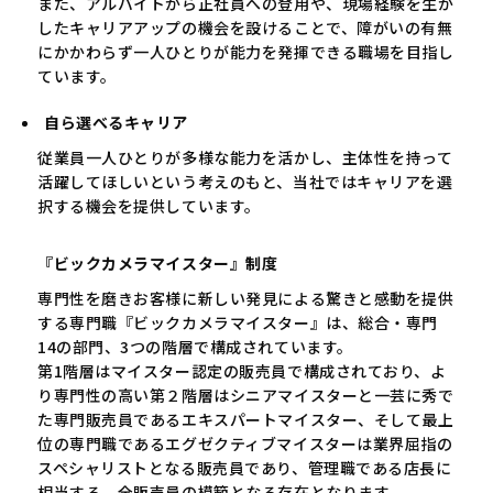
また、アルバイトから正社員への登用や、現場経験を生か
したキャリアアップの機会を設けることで、障がいの有無
にかかわらず一人ひとりが能力を発揮できる職場を目指し
ています。
自ら選べるキャリア
従業員一人ひとりが多様な能力を活かし、主体性を持って
活躍してほしいという考えのもと、当社ではキャリアを選
択する機会を提供しています。
『ビックカメラマイスター』制度
専門性を磨きお客様に新しい発見による驚きと感動を提供
する専門職『ビックカメラマイスター』は、総合・専門
14の部門、3つの階層で構成されています。
第1階層はマイスター認定の販売員で構成されており、よ
り専門性の高い第２階層はシニアマイスターと一芸に秀で
た専門販売員であるエキスパートマイスター、そして最上
位の専門職であるエグゼクティブマイスターは業界屈指の
スペシャリストとなる販売員であり、管理職である店長に
相当する、全販売員の模範となる存在となります。