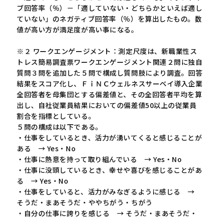
ブ回答率（％）－「適していない・どちらかといえば適し
ていない」のネガティブ回答率（％）を算出したもの。数
値が高い方が満足度が高い事になる。
※２ ワークエンゲージメント：測定尺度は、新職業性ス
トレス簡易調査票ワークエンゲージメント関連２問に独自
質問３問を追加した５問で構成し質問肢により調査。回答
結果をスコア化し、ＦｉＮＣウェルネスサーベイ導入企業
全回答者を母集団とする偏差値と、その全回答者平均を算
出し、自社従業員結果においての偏差値50以上の従業員
割合を指標としている。
５問の構成は以下である。
・仕事をしているとき、活力が湧いてくると感じることが
ある → Yes・No
・仕事に熱意を持って取り組んでいる → Yes・No
・仕事に没頭しているとき、幸せや喜びを感じることがあ
る → Yes・No
・仕事をしていると、活力がみなぎるように感じる →
そうだ・まあそうだ・ややちがう・ちがう
・自分の仕事に誇りを感じる → そうだ・まあそうだ・