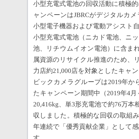
小型充電式電池の回収活動に積極
ャンペーンはJBRCがデジタルカ
小型電子機器および電動アシスト
小型充電式電池
（ニカド電池、ニッ
池、リチウムイオン電池）に含ま
属資源のリサイクル推進のため、
力店約21,000店を対象としたキャ
ビックカメラグループは2019年か
たキャンペーン期間中（2019年4月～
20,416kg、単3形充電池で約76万
収しました。積極的な回収の取組みが
年連続で「優秀貢献企業」として
す。