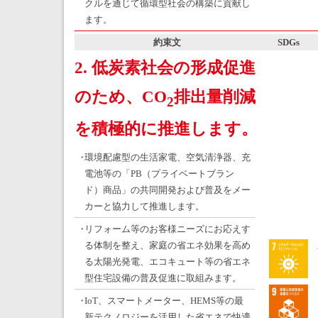
クルを通じて循環型社会の構築に貢献し
ます。
約束文
SDGs
2. 低炭素社会の形成促進
のため、CO
排出量削減
2
を積極的に推進します。
・
環境配慮型の生活家電、空気清浄器、充
電池等の「PB（プライベートブラン
ド）商品」の共同開発および普及をメー
カーと協力して推進します。
・
リフォーム等のお客様ニーズにお応えす
る体制を整え、家庭の省エネ効果を高め
る太陽光発電、エコキュート等の省エネ
型住宅設備の普及促進に取組みます。
・
IoT、スマートメーター、HEMS等の最
新テクノロジーを活用した省エネで快適