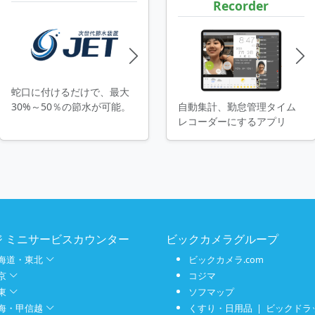
Recorder
蛇口に付けるだけで、最大
30%～50％の節水が可能。
自動集計、勤怠管理タイム
レコーダーにするアプリ
レジ ミニサービスカウンター
ビックカメラグループ
海道・東北
ビックカメラ.com
京
コジマ
東
ソフマップ
海・甲信越
くすり・日用品 | ビックドラ