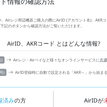
Rコード情報の確認方法
Airレジ周辺機器ご購入の際にAirID (アカウント名)、AKR
に下記のボタンから確認方法がご覧いただけます。
AirID、AKRコード とはどんな情報?
)
Airレジ・Airペイなど様々なオンラインサービスに
共通
号)
AirID登録時に自動で設定される「AKR～」から始ま
AirIDが
録済み
の方