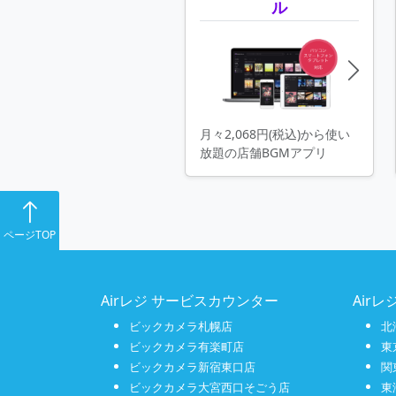
ル
月々2,068円(税込)から使い
放題の店舗BGMアプリ
ページTOP
Airレジ サービスカウンター
Air
ビックカメラ札幌店
北
ビックカメラ有楽町店
東
ビックカメラ新宿東口店
関
ビックカメラ大宮西口そごう店
東