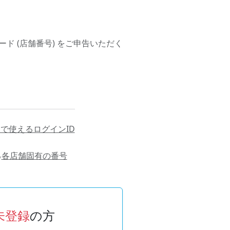
コード (店舗番号) をご申告いただく
で使えるログインID
る
各店舗固有の番号
未登録
の方