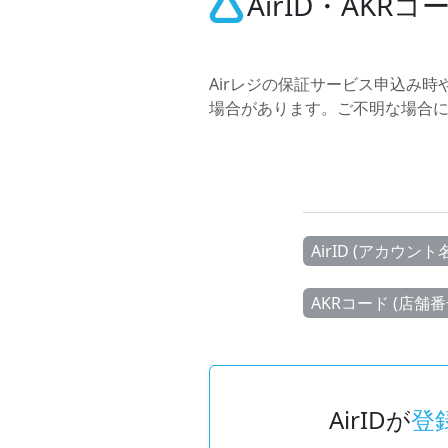
AirID・AK
Airレジの保証サービス申込み時や、
場合があります。ご不明な場合
AirID (アカウント名
AKRコード (店舗番
AirIDが
登