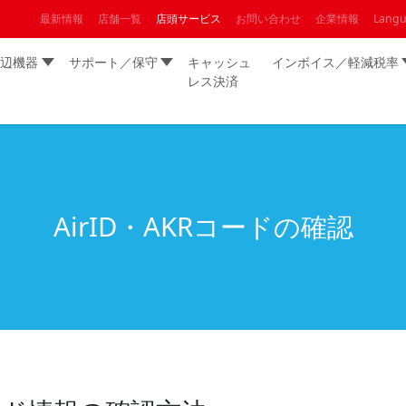
最新情報
店舗一覧
店頭サービス
お問い合わせ
企業情報
Lang
辺機器
サポート／保守
キャッシュ
インボイス／軽減税率
レス決済
AirID・AKRコードの確認