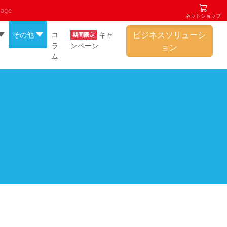
uage
ネットショップ
ビジネスソリューシ
その他
コ
キャ
期間限定
ラ
ンペーン
ョン
ム