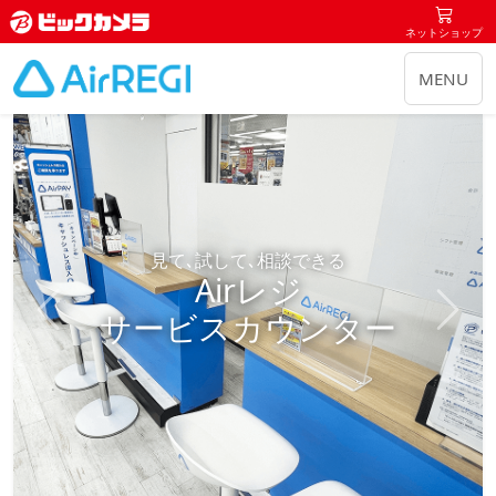
ネットショップ
MENU
見て､試して､相談できる
Airレジ
サービスカウンター
前へ
次へ